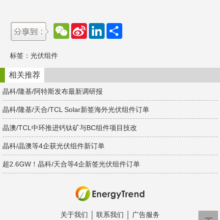
W
S
L
分
e
i
i
享
C
n
n
h
a
k
标签：
光伏组件
a
W
e
t
e
d
i
I
相关推荐
b
n
o
晶科/隆基/阿特斯发布最新调研报
晶科/隆基/天合/TCL Solar新签海外光伏组件订单
晶澳/TCL中环推进钙钛矿与BC组件项目技改
晶科/晶澳等4企获光伏组件新订单
超2.6GW！晶科/天合等4企新签光伏组件订单
关于我们
联系我们
广告服务