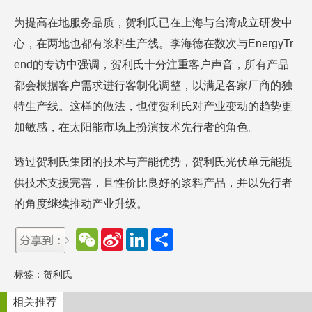
为提高在地服务品质，贺利氏已在上海与台湾成立研发中
心，在两地也都有浆料生产线。李海德在数次与EnergyTr
end的专访中强调，贺利氏十分注重客户声音，所有产品
都会根据客户需求进行客制化调整，以满足各家厂商的独
特生产线。这样的做法，也使贺利氏对产业变动的趋势更
加敏感，在太阳能市场上扮演技术先行者的角色。
透过贺利氏集团的技术与产能优势，贺利氏光伏单元能提
供技术支援完善，且性价比良好的浆料产品，并以先行者
的角度继续推动产业升级。
W
S
L
分
e
i
i
享
C
n
n
h
a
k
标签：
贺利氏
a
W
e
t
e
d
i
I
相关推荐