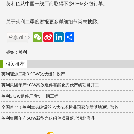
英利也从中国一线厂商取得不少OEM外包订单。
关于英利二季度财报更多详细细节尚未披露。
W
S
L
分
e
i
i
享
C
n
n
h
a
k
标签：
英利
a
W
e
t
e
d
i
I
相关推荐
b
n
o
英利能源二期3.9GW光伏组件投产
英利集团年产4GW高效组件智能化光伏产线项目开工
英利5 GW组件厂启动一期工程
全国首个！英利牵头建设的光伏技术标准国家创新基地通过验收
英利集团年产5GW新型光伏组件项目落户河北唐县