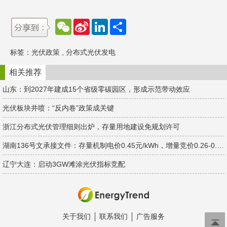
W
S
L
分
e
i
i
享
C
n
n
h
a
k
标签：
光伏政策
,
分布式光伏发电
a
W
e
t
e
d
i
I
相关推荐
b
n
o
山东：到2027年建成15个省级零碳园区，形成示范带动效应
光伏板块井喷：“反内卷”政策成关键
浙江分布式光伏管理细则出炉，存量用地建设免规划许可
湖南136号文承接文件：存量机制电价0.45元/kWh，增量竞价0.26-0.38元/kWh
辽宁大连：启动3GW滩涂光伏指标竞配
关于我们
联系我们
广告服务