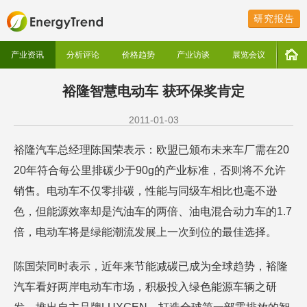
研究报告
产业资讯
分析评论
价格趋势
产业访谈
展览会议
裕隆智慧电动车 获环保奖肯定
2011-01-03
裕隆汽车总经理陈国荣表示：欧盟已颁布未来车厂需在20
20年符合每公里排碳少于90g的产业标准，否则将不允许
销售。电动车不仅零排碳，性能与同级车相比也毫不逊
色，但能源效率却是汽油车的两倍、油电混合动力车的1.7
倍，电动车将是绿能潮流发展上一次到位的最佳选择。
陈国荣同时表示，近年来节能减碳已成为全球趋势，裕隆
汽车看好两岸电动车市场，积极投入绿色能源车辆之研