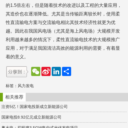
的1.5倍左右，但是随着技术的改进以及工程的大量应用，
其造价也在逐渐降低。尤其是当传输距离较长时，使用柔
性直流输电方案与交流输电相比其技术经济性就更为优
越。因此在我国风电场（尤其是海上风电场）大规模开发
利用越来越多的情况下，柔性直流输电技术的大规模推广
应用，对于满足我国清洁高效的能源利用的需要，有着显
着的意义。
W
S
L
分
e
i
i
享
C
n
n
h
a
k
标签：
风力发电
a
W
e
t
e
d
i
I
相关推荐
b
n
o
注资5亿！国家电投新成立新能源公司
国家电投8.92亿元成立新能源公司
粤水电：拟投建3.5GW集中式光伏发电项目